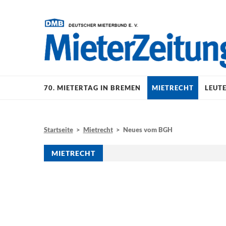
70. MIETERTAG IN BREMEN
MIETRECHT
LEUT
Startseite
>
Mietrecht
> Neues vom BGH
MIETRECHT