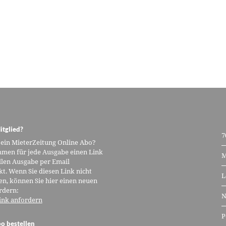
itglied?
7
 ein MieterZeitung Online Abo?
men für jede Ausgabe einen Link
M
llen Ausgabe per Email
kt. Wenn Sie diesen Link nicht
L
n, können Sie hier einen neuen
rdern:
N
ink anfordern
P
o bestellen