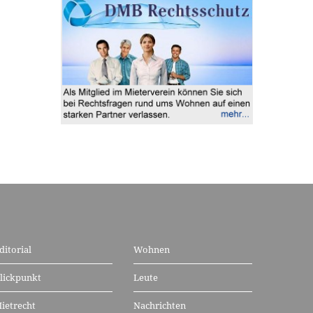
ditorial
Wohnen
lickpunkt
Leute
ietrecht
Nachrichten