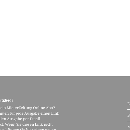
itglied?
E
 ein MieterZeitung Online Abo?
men für jede Ausgabe einen Link
B
llen Ausgabe per Email
kt. Wenn Sie diesen Link nicht
M
n, können Sie hier einen neuen