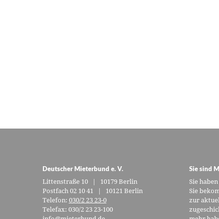
Deutscher Mieterbund e. V.
Sie sind M
Littenstraße 10 | 10179 Berlin
Sie haben
Postfach 02 10 41 | 10121 Berlin
Sie bekom
Telefon:
030/2 23 23-0
zur aktue
Telefax: 030/2 23 23-100
zugeschic
info@mieterbund.de
mehr habe