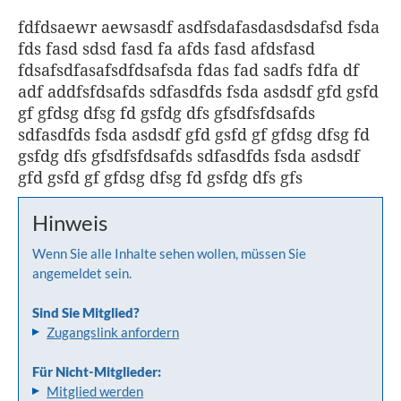
fdfdsaewr aewsasdf asdfsdafasdasdsdafsd fsda
fds fasd sdsd fasd fa afds fasd afdsfasd
fdsafsdfasafsdfdsafsda fdas fad sadfs fdfa df
adf addfsfdsafds sdfasdfds fsda asdsdf gfd gsfd
gf gfdsg dfsg fd gsfdg dfs gfsdfsfdsafds
sdfasdfds fsda asdsdf gfd gsfd gf gfdsg dfsg fd
gsfdg dfs gfsdfsfdsafds sdfasdfds fsda asdsdf
gfd gsfd gf gfdsg dfsg fd gsfdg dfs gfs
Hinweis
Wenn Sie alle Inhalte sehen wollen, müssen Sie
angemeldet sein.
Sind Sie Mitglied?
Zugangslink anfordern
Für Nicht-Mitglieder:
Mitglied werden