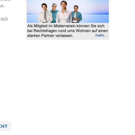
n.
 mit
CHT