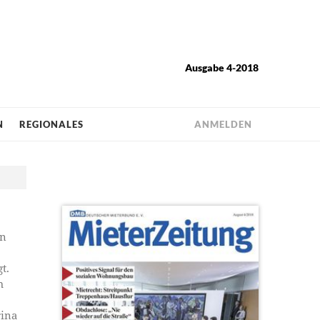
Ausgabe 4-2018
N
REGIONALES
ANMELDEN
on
t.
m
rina