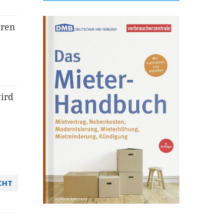
eren
ird
CHT