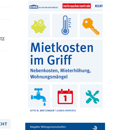
tz
CHT