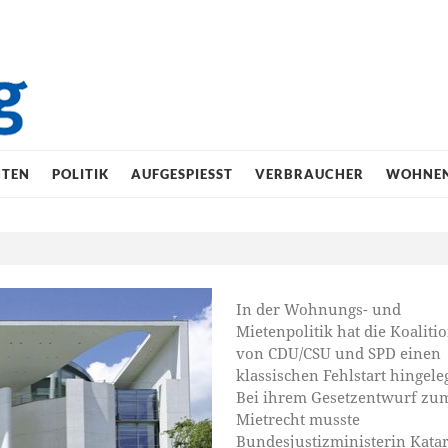
HTEN
POLITIK
AUFGESPIESST
VERBRAUCHER
WOHNE
In der Wohnungs- und
Mietenpolitik hat die Koaliti
von CDU/CSU und SPD einen
klassischen Fehlstart hingeleg
Bei ihrem Gesetzentwurf zu
Mietrecht musste
Bundesjustizministerin Kata