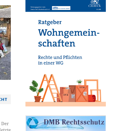
CHT
 Der
letzte