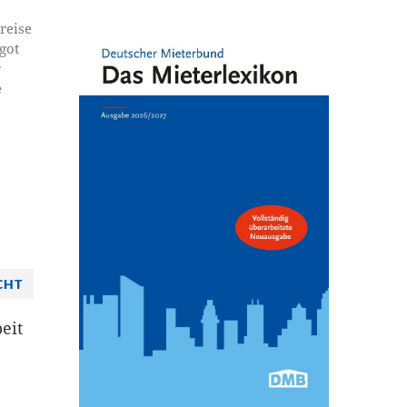
reise
got
r
e
CHT
eit