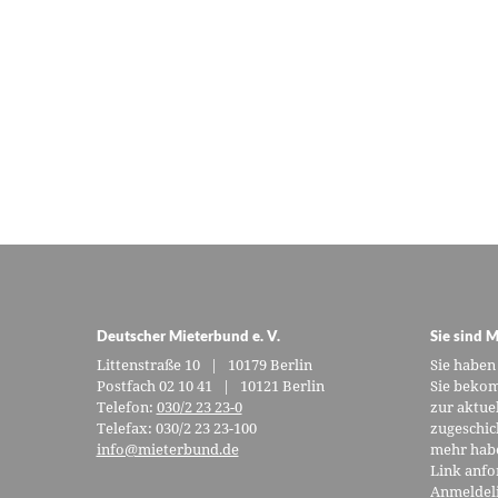
Deutscher Mieterbund e. V.
Sie sind M
Littenstraße 10 | 10179 Berlin
Sie haben
Postfach 02 10 41 | 10121 Berlin
Sie bekom
Telefon:
030/2 23 23-0
zur aktue
Telefax: 030/2 23 23-100
zugeschic
info@mieterbund.de
mehr habe
Link anfo
Anmeldel