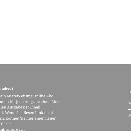
itglied?
B
 ein MieterZeitung Online Abo?
men für jede Ausgabe einen Link
M
llen Ausgabe per Email
kt. Wenn Sie diesen Link nicht
M
n, können Sie hier einen neuen
rdern:
L
ink anfordern