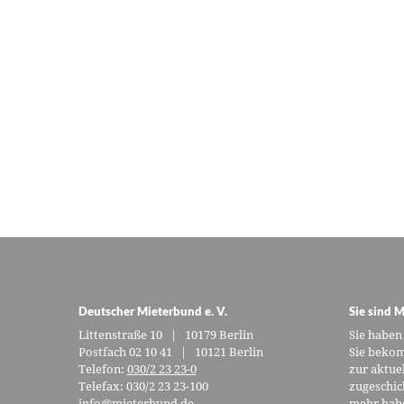
Deutscher Mieterbund e. V.
Sie sind M
Littenstraße 10 | 10179 Berlin
Sie haben
Postfach 02 10 41 | 10121 Berlin
Sie bekom
Telefon:
030/2 23 23-0
zur aktue
Telefax: 030/2 23 23-100
zugeschic
info@mieterbund.de
mehr habe