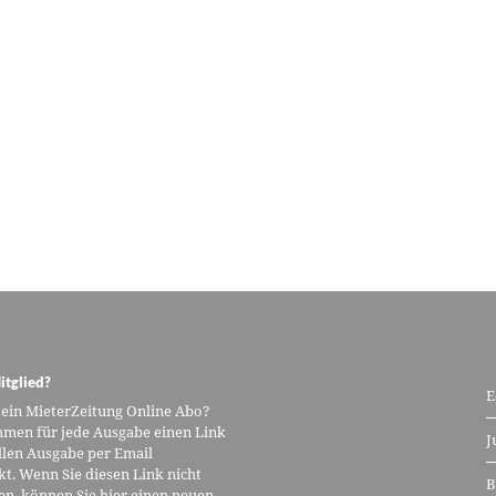
itglied?
E
 ein MieterZeitung Online Abo?
men für jede Ausgabe einen Link
J
llen Ausgabe per Email
kt. Wenn Sie diesen Link nicht
B
n, können Sie hier einen neuen