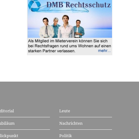
ditorial
Leute
ubiläum
Nachrichten
lickpunkt
Politik