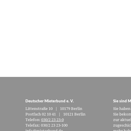
Deutscher Mieterbund e. V.
Sie sind M
Littenstraße 10 | 10179 Berlin
Sie haben
Postfach 02 10 41 | 10121 Berlin
Sie bekom
Telefon:
030/2 23 23-0
zur aktue
Telefax: 030/2 23 23-100
zugeschic
info@mieterbund.de
mehr habe