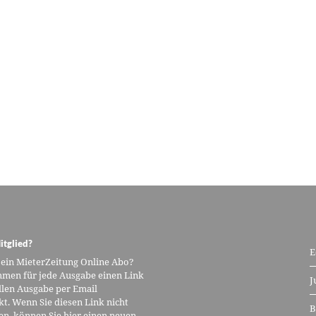
itglied?
E
 ein MieterZeitung Online Abo?
men für jede Ausgabe einen Link
J
llen Ausgabe per Email
kt. Wenn Sie diesen Link nicht
B
n, können Sie hier einen neuen