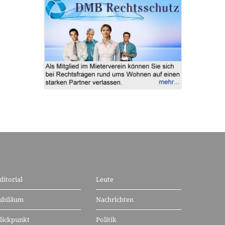
ditorial
Leute
ubiläum
Nachrichten
lickpunkt
Politik