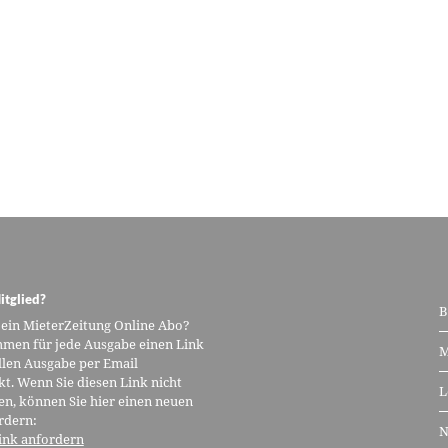
itglied?
B
 ein MieterZeitung Online Abo?
men für jede Ausgabe einen Link
M
llen Ausgabe per Email
kt. Wenn Sie diesen Link nicht
L
n, können Sie hier einen neuen
rdern:
N
ink anfordern