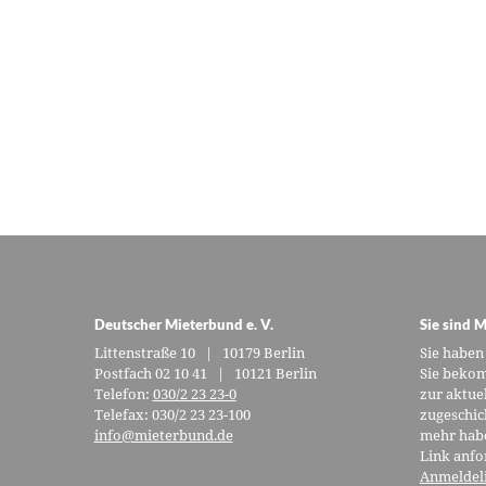
Deutscher Mieterbund e. V.
Sie sind M
Littenstraße 10 | 10179 Berlin
Sie haben
Postfach 02 10 41 | 10121 Berlin
Sie bekom
Telefon:
030/2 23 23-0
zur aktue
Telefax: 030/2 23 23-100
zugeschic
info@mieterbund.de
mehr habe
Link anfo
Anmeldel