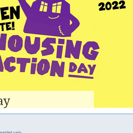
ay
meldet sein.