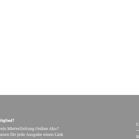
itglied?
E
 ein MieterZeitung Online Abo?
men für jede Ausgabe einen Link
B