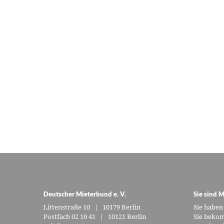
Deutscher Mieterbund e. V.
Sie sind M
Littenstraße 10 | 10179 Berlin
Sie haben
Postfach 02 10 41 | 10121 Berlin
Sie bekom