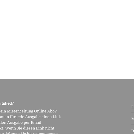
itglied?
E
 ein MieterZeitung Online Abo?
men für jede Ausgabe einen Link
M
llen Ausgabe per Email
kt. Wenn Sie diesen Link nicht
I
n, können Sie hier einen neuen