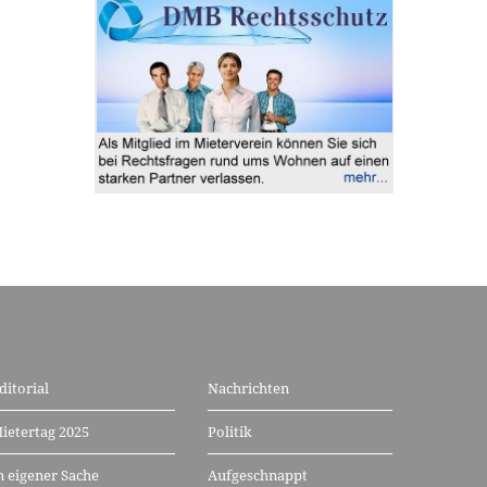
ditorial
Nachrichten
ietertag 2025
Politik
n eigener Sache
Aufgeschnappt