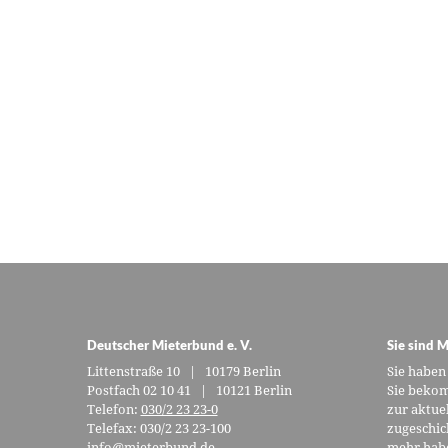
Deutscher Mieterbund e. V.
Sie sind M
Littenstraße 10 | 10179 Berlin
Sie haben
Postfach 02 10 41 | 10121 Berlin
Sie bekom
Telefon:
030/2 23 23-0
zur aktue
Telefax: 030/2 23 23-100
zugeschic
info@mieterbund.de
mehr habe