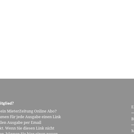
itglied?
E
 ein MieterZeitung Online Abo?
men für jede Ausgabe einen Link
B
llen Ausgabe per Email
kt. Wenn Sie diesen Link nicht
M
n, können Sie hier einen neuen