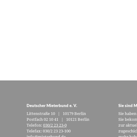
Deutscher Mieterbund e. V.
Sie sind M
Littenstraße 10 | 10179 Berlin
Sie haben
Postfach 02 10 41 | 10121 Berlin
Sie bekom
Telefon:
030/2 23 23-0
zur aktue
Telefax: 030/2 23 23-100
zugeschic
info@mieterbund.de
mehr habe