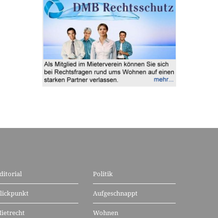
ditorial
Politik
lickpunkt
Aufgeschnappt
ietrecht
Wohnen