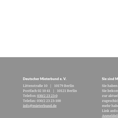
Deutscher Mieterbund e. V.
Sie sind M
Littenstraße 10 | 10179 Berlin
Sie haben
Postfach 02 10 41 | 10121 Berlin
Sie bekom
Telefon:
030/2 23 23-0
zur aktue
Telefax: 030/2 23 23-100
zugeschic
info@mieterbund.de
mehr habe
Link anfo
Anmeldel