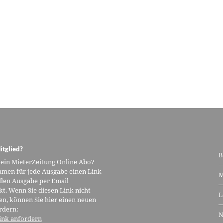
itglied?
B
 ein MieterZeitung Online Abo?
men für jede Ausgabe einen Link
M
llen Ausgabe per Email
kt. Wenn Sie diesen Link nicht
L
n, können Sie hier einen neuen
rdern:
N
ink anfordern