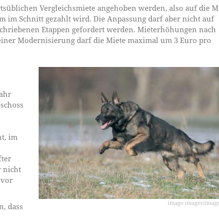
rtsüblichen Vergleichsmiete angehoben werden, also auf die Mi
 im Schnitt gezahlt wird. Die Anpassung darf aber nicht auf
eschriebenen Etappen gefordert werden. Mieterhöhungen nach
einer Modernisierung darf die Miete maximal um 3 Euro pro
.
ahr
schoss
t, im
fter
 nicht
 vor
imago images/imag
n, dass