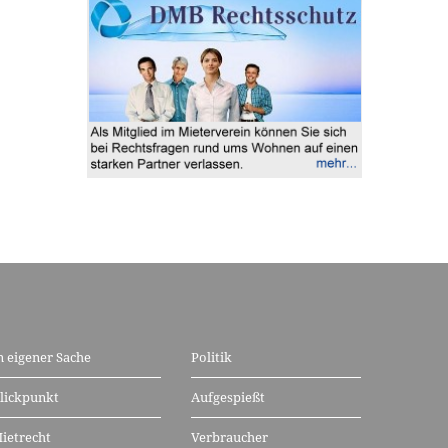
n eigener Sache
Politik
lickpunkt
Aufgespießt
ietrecht
Verbraucher