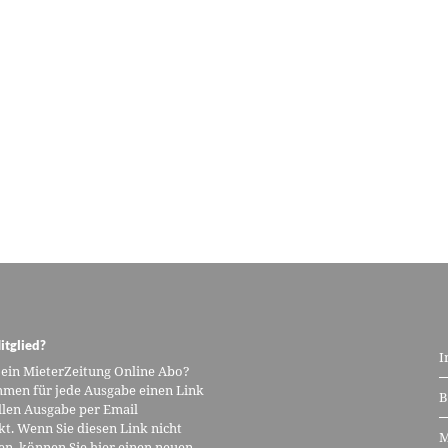
itglied?
I
 ein MieterZeitung Online Abo?
men für jede Ausgabe einen Link
B
llen Ausgabe per Email
kt. Wenn Sie diesen Link nicht
M
n, können Sie hier einen neuen