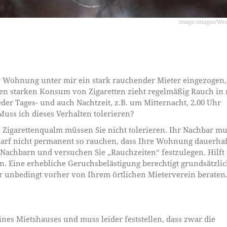
imago images/We
der Wohnung unter mir ein stark rauchender Mieter eingezogen,
nen starken Konsum von Zigaretten zieht regelmäßig Rauch in
der Tages- und auch Nachtzeit, z.B. um Mitternacht, 2.00 Uhr
uss ich dieses Verhalten tolerieren?
h Zigarettenqualm müssen Sie nicht tolerieren. Ihr Nachbar mu
darf nicht permanent so rauchen, dass Ihre Wohnung dauerhaf
Nachbarn und versuchen Sie „Rauchzeiten“ festzulegen. Hilft 
n. Eine erhebliche Geruchsbelästigung berechtigt grundsätzli
r unbedingt vorher von Ihrem örtlichen Mieterverein beraten
nes Mietshauses und muss leider feststellen, dass zwar die