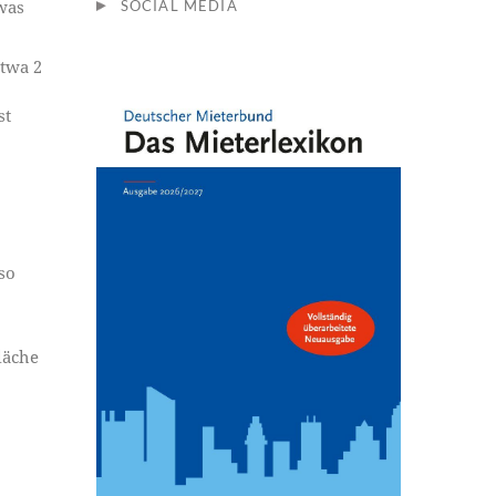
was
SOCIAL MEDIA
twa 2
st
so
läche