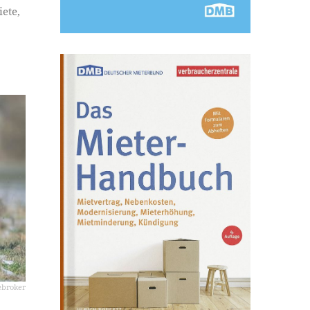
ete,
ebroker