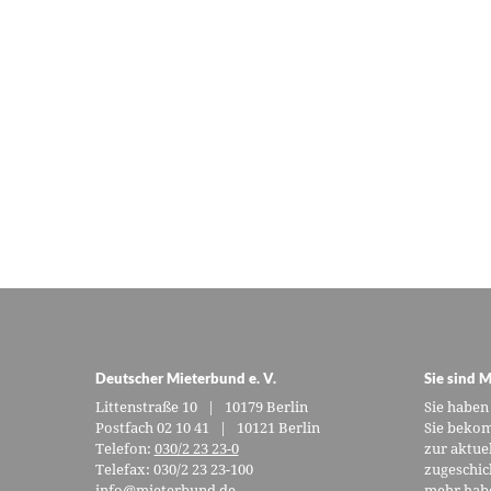
Deutscher Mieterbund e. V.
Sie sind M
Littenstraße 10 | 10179 Berlin
Sie haben
Postfach 02 10 41 | 10121 Berlin
Sie bekom
Telefon:
030/2 23 23-0
zur aktue
Telefax: 030/2 23 23-100
zugeschic
info@mieterbund.de
mehr habe