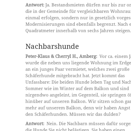
Antwort:
Ja. Bestandsmieten dürfen nur bis zur o
die in der Gemeinde für vergleichbaren Wohnraum
einmal erfolgen, sondern nur in gesetzlich vorg
Modernisierungen sind ebenfalls begrenzt. Nach 
Quadratmeter innerhalb von sechs Jahren steigen
Nachbarshunde
Peter-Klaus & Cherryl H., Amberg:
Vor ca. einem J
wurde die neben uns liegende Wohnung im Erdge
an ein junges Paar vermietet, welches zwei große
Schäferhunde mitgebracht hat. Jetzt kommt das
Unfassbare: Die beiden Hunde leben Tag und Nach
Sommer wie im Winter auf dem Balkon und sind
nirgendwo angeleint, im Gegenteil, sie springen ö
hinüber auf unseren Balkon. Wir sitzen schon gar
mehr auf unserem Balkon, denn wir haben Angst
den Schäferhunden. Müssen wir das dulden?
Antwort:
Nein. Die Nachbarn müssen dafür sorge
die Hunde Sie nicht belästigen. Sie haben einen