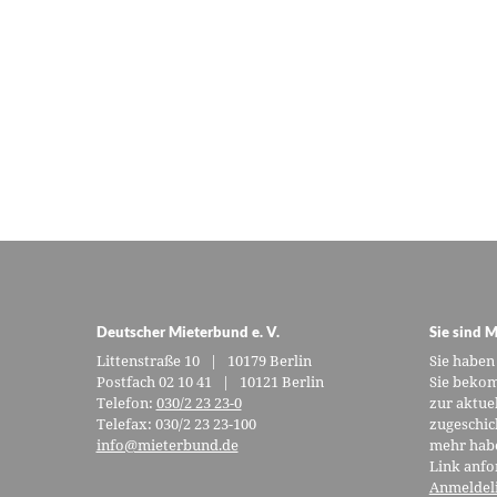
Deutscher Mieterbund e. V.
Sie sind M
Littenstraße 10 | 10179 Berlin
Sie haben
Postfach 02 10 41 | 10121 Berlin
Sie bekom
Telefon:
030/2 23 23-0
zur aktue
Telefax: 030/2 23 23-100
zugeschic
info@mieterbund.de
mehr habe
Link anfo
Anmeldel