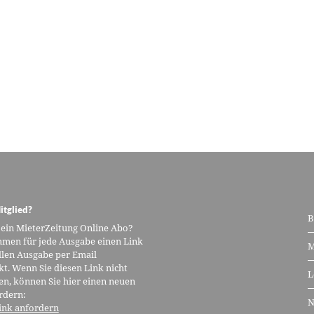
itglied?
B
 ein MieterZeitung Online Abo?
men für jede Ausgabe einen Link
M
llen Ausgabe per Email
kt. Wenn Sie diesen Link nicht
L
n, können Sie hier einen neuen
rdern:
N
ink anfordern